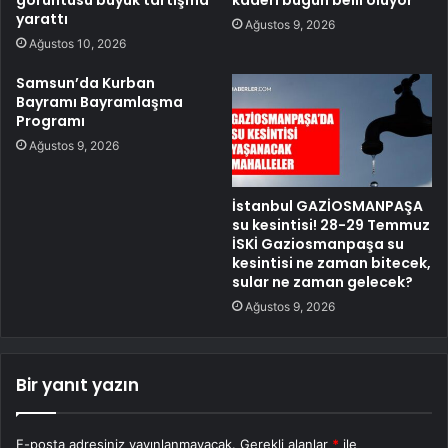
görüntüsü büyük tartışma
kaderi bugün belli oluyor
yarattı
Ağustos 9, 2026
Ağustos 10, 2026
Samsun’da Kurban
Bayramı Bayramlaşma
Programı
Ağustos 9, 2026
İstanbul GAZİOSMANPAŞA
su kesintisi! 28-29 Temmuz
İSKİ Gaziosmanpaşa su
kesintisi ne zaman bitecek,
sular ne zaman gelecek?
Ağustos 9, 2026
Bir yanıt yazın
E-posta adresiniz yayınlanmayacak.
Gerekli alanlar
*
ile