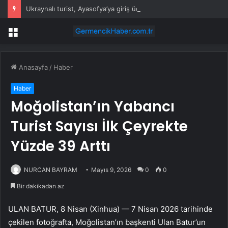
Ukraynalı turist, Ayasofya’ya giriş ücreti ödememek için namaz kılıyormuş gibi yaptı
Menü
Anasayfa
/
Haber
Haber
Moğolistan’ın Yabancı
Turist Sayısı İlk Çeyrekte
Yüzde 39 Arttı
NURCAN BAYRAM
Mayıs 9, 2026
0
0
Bir dakikadan az
ULAN BATUR, 8 Nisan (Xinhua) — 7 Nisan 2026 tarihinde
çekilen fotoğrafta, Moğolistan’ın başkenti Ulan Batur’un