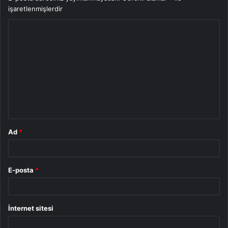
işaretlenmişlerdir
Y
o
r
u
m
*
Ad
*
E-posta
*
İnternet sitesi