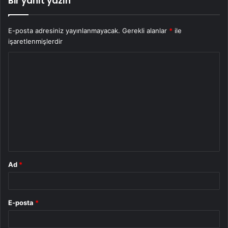
Bir yanıt yazın
E-posta adresiniz yayınlanmayacak.
Gerekli alanlar
*
ile
işaretlenmişlerdir
Y
o
r
u
m
*
Ad
*
E-posta
*