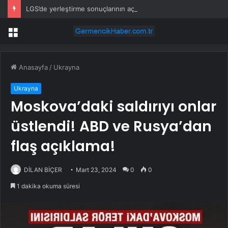
LGS’de yerleştirme sonuçlarının açıklanacağı tarih belli oldu
Menü
Anasayfa
/
Ukrayna
Ukrayna
Moskova’daki saldırıyı onlar
üstlendi! ABD ve Rusya’dan
flaş açıklama!
DİLAN BİÇER
Mart 23, 2024
0
0
1 dakika okuma süresi