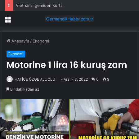
Vietnamlı gemiden kurtarılan 48 kişinin ülkesine dönüşü başladı
Menü
Anasayfa
/
Ekonomi
Ekonomi
Motorine 1 lira 16 kuruş zam
HATİCE ÖZGE ALUÇLU
Aralık 3, 2022
0
9
Bir dakikadan az