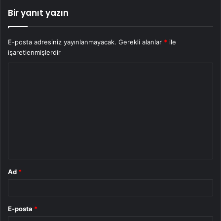
Bir yanıt yazın
E-posta adresiniz yayınlanmayacak.
Gerekli alanlar
*
ile
işaretlenmişlerdir
Y
o
r
u
m
*
Ad
*
E-posta
*