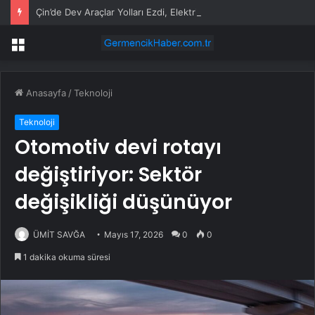
Çin’de Dev Araçlar Yolları Ezdi, Elektrikli Araç Vergi Gelirini Kuruttu
Menü
Anasayfa
/
Teknoloji
Teknoloji
Otomotiv devi rotayı
değiştiriyor: Sektör
değişikliği düşünüyor
ÜMİT SAVĞA
Mayıs 17, 2026
0
0
1 dakika okuma süresi