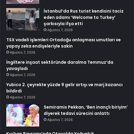
İstanbul’da Rus turist kendisini taciz
eden adamı ‘Welcome to Turkey’
şarkısıyla ifşa etti
Ağustos 7, 2026
TSX vadeli işlemleri Ortadoğu anlaşması umutları ve
yapay zeka endişeleriyle sakin
Ağustos 7, 2026
İngiltere inşaat sektöründe daralma Temmuz’da
yavaşladı
Ağustos 7, 2026
Yubico 2. çeyrekte yüzde 9 gelir artışı ve marj kazancı
bildirdi
Ağustos 7, 2026
Semiramis Pekkan, ‘Ben inançlı biriyim’
diyerek tedavi sürecini anlattı
Ağustos 7, 2026
Kurban Bayramı’nda Otoyolda Yoğunluk