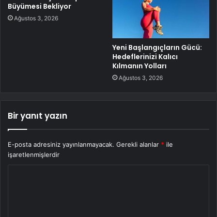
Büyümesi Bekliyor
Ağustos 3, 2026
Yeni Başlangıçların Gücü:
Hedeflerinizi Kalıcı
Kılmanın Yolları
Ağustos 3, 2026
Bir yanıt yazın
E-posta adresiniz yayınlanmayacak.
Gerekli alanlar
*
ile
işaretlenmişlerdir
Y
o
r
u