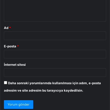
m
*
Ad
*
E-posta
*
İnternet sitesi
Daha sonraki yorumlarımda kullanılması için adım, e-posta
adresim ve site adresim bu tarayıcıya kaydedilsin.