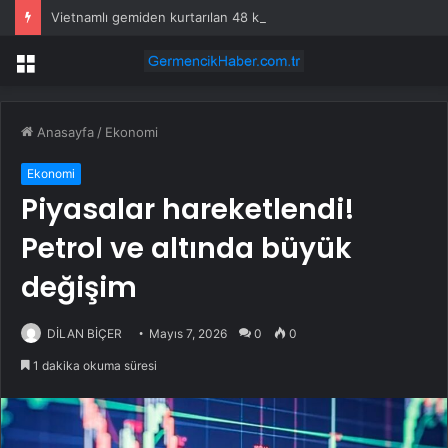
Vietnamlı gemiden kurtarılan 48 kişinin ülkesine dönüşü başladı
Menü
Anasayfa
/
Ekonomi
Ekonomi
Piyasalar hareketlendi!
Petrol ve altında büyük
değişim
DİLAN BİÇER
Mayıs 7, 2026
0
0
1 dakika okuma süresi