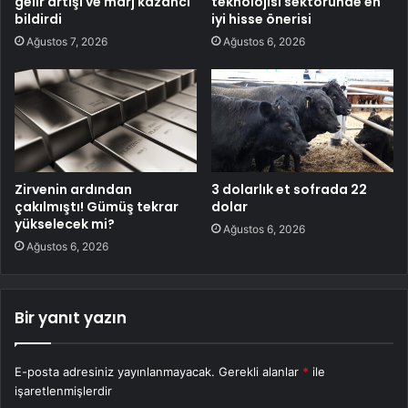
gelir artışı ve marj kazancı
teknolojisi sektöründe en
bildirdi
iyi hisse önerisi
Ağustos 7, 2026
Ağustos 6, 2026
Zirvenin ardından
3 dolarlık et sofrada 22
çakılmıştı! Gümüş tekrar
dolar
yükselecek mi?
Ağustos 6, 2026
Ağustos 6, 2026
Bir yanıt yazın
E-posta adresiniz yayınlanmayacak.
Gerekli alanlar
*
ile
işaretlenmişlerdir