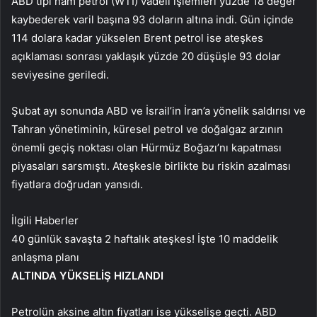
ABD tipi ham petrol (WTI) vadeli işlemleri yüzde 18 değer
kaybederek varil başına 93 doların altına indi. Gün içinde
114 dolara kadar yükselen Brent petrol ise ateşkes
açıklaması sonrası yaklaşık yüzde 20 düşüşle 93 dolar
seviyesine geriledi.
Şubat ayı sonunda ABD ve İsrail’in İran’a yönelik saldırısı ve
Tahran yönetiminin, küresel petrol ve doğalgaz arzının
önemli geçiş noktası olan Hürmüz Boğazı’nı kapatması
piyasaları sarsmıştı. Ateşkesle birlikte bu riskin azalması
fiyatlara doğrudan yansıdı.
İlgili Haberler
40 günlük savaşta 2 haftalık ateşkes! İşte 10 maddelik
anlaşma planı
ALTINDA YÜKSELİŞ HIZLANDI
Petrolün aksine altın fiyatları ise yükselişe geçti. ABD