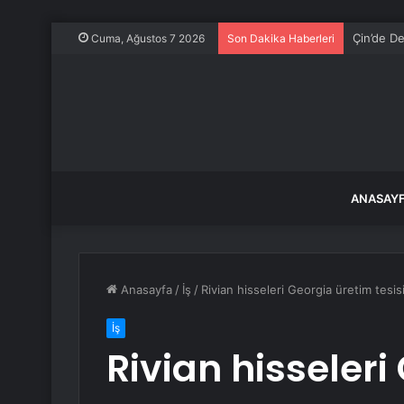
Çin’de De
Cuma, Ağustos 7 2026
Son Dakika Haberleri
ANASAY
Anasayfa
/
İş
/
Rivian hisseleri Georgia üretim tesis
İş
Rivian hisseleri