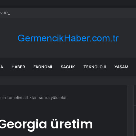
v Araçlar Yolları Ezdi, Elektrikli Araç Vergi Gelirini Kuruttu
FA
HABER
EKONOMI
SAĞLIK
TEKNOLOJI
YAŞAM
inin temelini attıktan sonra yükseldi
 Georgia üretim