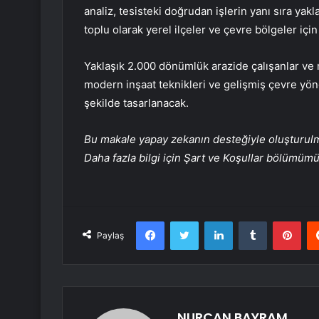
analiz, tesisteki doğrudan işlerin yanı sıra yakl
toplu olarak yerel ilçeler ve çevre bölgeler için 
Yaklaşık 2.000 dönümlük arazide çalışanlar ve m
modern inşaat teknikleri ve gelişmiş çevre yö
şekilde tasarlanacak.
Bu makale yapay zekanın desteğiyle oluşturulmuş
Daha fazla bilgi için Şart ve Koşullar bölümüm
Facebook
Twitter
LinkedIn
Tumblr
Pint
Paylaş
NURCAN BAYRAM