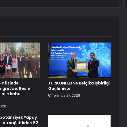
e ofisinde
TÜRKONFED ve Belçika İşbirliği
r grevde: Resmi
Güçleniyor
 bile kabul
Temmuz 27, 2026
2026
 potansiyel: Yapay
 bu sağlık lideri 52