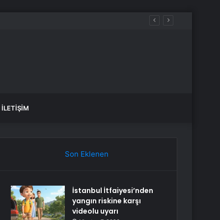
İLETIŞIM
Son Eklenen
İstanbul İtfaiyesi’nden
yangın riskine karşı
videolu uyarı