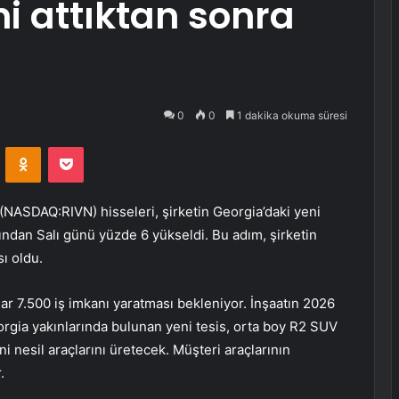
ni attıktan sonra
0
0
1 dakika okuma süresi
VKontakte
Odnoklassniki
Pocket
 (NASDAQ:RIVN)
hisseleri, şirketin Georgia’daki yeni
ından Salı günü yüzde 6 yükseldi. Bu adım, şirketin
ı oldu.
dar 7.500 iş imkanı yaratması bekleniyor. İnşaatın 2026
eorgia yakınlarında bulunan yeni tesis, orta boy R2 SUV
i nesil araçlarını üretecek. Müşteri araçlarının
.