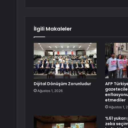
İlgili Makaleler
Dijital Dönüşüm Zorunludur
AFP Türkiy
gazetecile
Ağustos 1, 2026
enflasyonu
etmediler
Ağustos 1, 
%61 yukarı
zeka seçimi