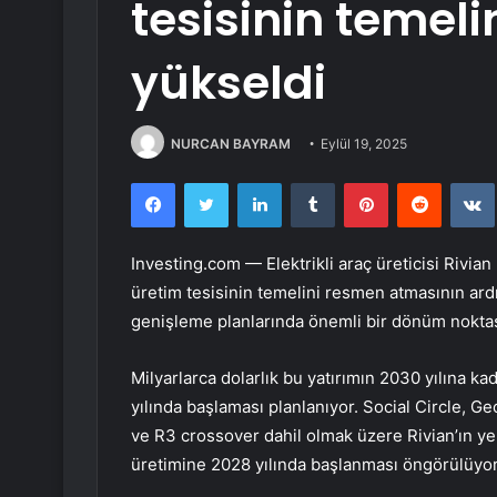
tesisinin temeli
yükseldi
NURCAN BAYRAM
Eylül 19, 2025
Facebook
Twitter
LinkedIn
Tumblr
Pinterest
Reddit
Investing.com — Elektrikli araç üreticisi
Rivian
üretim tesisinin temelini resmen atmasının ard
genişleme planlarında önemli bir dönüm noktas
Milyarlarca dolarlık bu yatırımın 2030 yılına ka
yılında başlaması planlanıyor. Social Circle, G
ve R3 crossover dahil olmak üzere Rivian’ın yen
üretimine 2028 yılında başlanması öngörülüyor