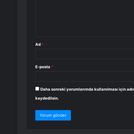
r
u
m
*
Ad
*
E-posta
*
Daha sonraki yorumlarımda kullanılması için adı
kaydedilsin.