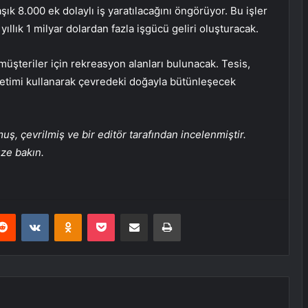
aşık 8.000 ek dolaylı iş yaratılacağını öngörüyor. Bu işler
yıllık 1 milyar dolardan fazla işgücü geliri oluşturacak.
üşteriler için rekreasyon alanları bulunacak. Tesis,
netimi kullanarak çevredeki doğayla bütünleşecek
, çevrilmiş ve bir editör tarafından incelenmiştir.
üze bakın.
erest
Reddit
VKontakte
Odnoklassniki
Pocket
E-Posta ile paylaş
Yazdır