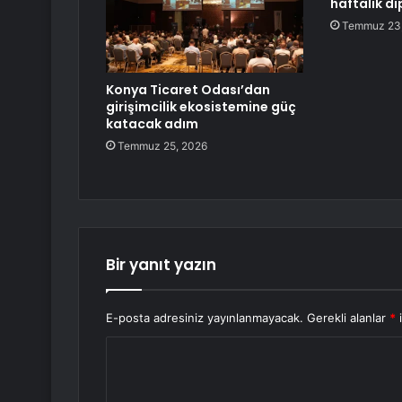
haftalık di
Temmuz 23
Konya Ticaret Odası’dan
girişimcilik ekosistemine güç
katacak adım
Temmuz 25, 2026
Bir yanıt yazın
E-posta adresiniz yayınlanmayacak.
Gerekli alanlar
*
i
Y
o