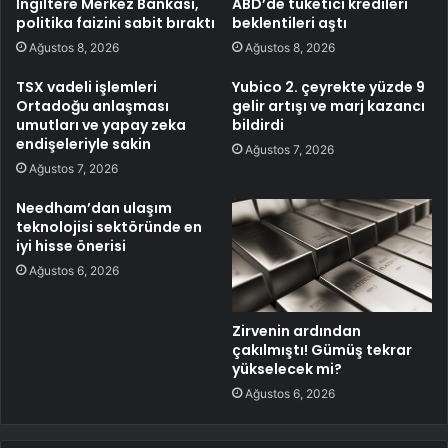
İngiltere Merkez Bankası,
ABD’de tüketici kredileri
politika faizini sabit bıraktı
beklentileri aştı
Ağustos 8, 2026
Ağustos 8, 2026
TSX vadeli işlemleri
Yubico 2. çeyrekte yüzde 9
Ortadoğu anlaşması
gelir artışı ve marj kazancı
umutları ve yapay zeka
bildirdi
endişeleriyle sakin
Ağustos 7, 2026
Ağustos 7, 2026
Needham’dan ulaşım
teknolojisi sektöründe en
iyi hisse önerisi
Ağustos 6, 2026
Zirvenin ardından
çakılmıştı! Gümüş tekrar
yükselecek mi?
Ağustos 6, 2026