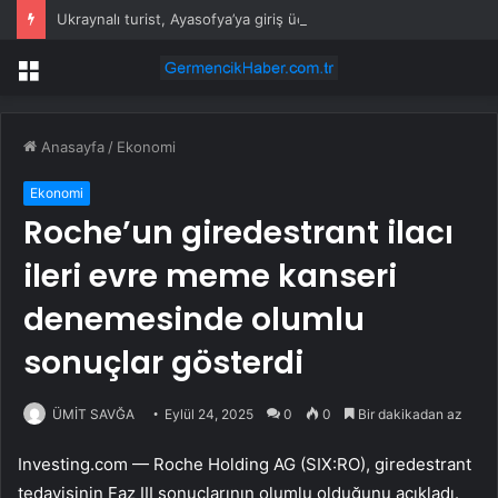
Ukraynalı turist, Ayasofya’ya giriş ücreti ödememek için namaz kılıyormuş gibi yaptı
Menü
Anasayfa
/
Ekonomi
Ekonomi
Roche’un giredestrant ilacı
ileri evre meme kanseri
denemesinde olumlu
sonuçlar gösterdi
ÜMİT SAVĞA
Eylül 24, 2025
0
0
Bir dakikadan az
Investing.com —
Roche Holding AG (SIX:RO)
, giredestrant
tedavisinin Faz III sonuçlarının olumlu olduğunu açıkladı.