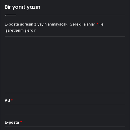
Bir yanıt yazın
E-posta adresiniz yayınlanmayacak.
Gerekli alanlar
*
ile
işaretlenmişlerdir
Y
o
r
u
m
*
Ad
*
E-posta
*