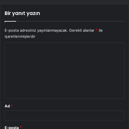
Bir yanıt yazın
E-posta adresiniz yayınlanmayacak.
Gerekli alanlar
*
ile
işaretlenmişlerdir
Y
o
r
u
m
*
Ad
*
E-posta
*