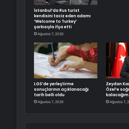
İstanbul’da Rus turist
kendisini taciz eden adamı
‘Welcome to Turkey’
şarkısıyla ifşa etti
Ağustos 7, 2026
LGS’de yerleştirme
Zeydan Ka
sonuçlarının açıklanacağı
Özel’e soğ
tarih belli oldu
kalacağım
Ağustos 7, 2026
Ağustos 7, 