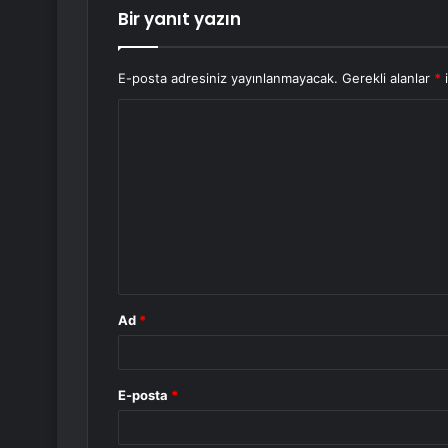
Bir yanıt yazın
E-posta adresiniz yayınlanmayacak.
Gerekli alanlar
*
i
Y
o
r
u
m
*
Ad
*
E-posta
*