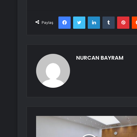
Facebook
Twitter
LinkedIn
Tumblr
Pint
Paylaş
NURCAN BAYRAM