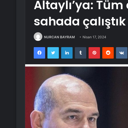
Altaylı’ya: Tüm
sahada çalıştık
NURCAN BAYRAM
Nisan 17, 2024
Facebook
Twitter
LinkedIn
Tumblr
Pinterest
Reddit