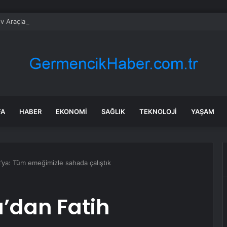
v Araçlar Yolları Ezdi, Elektrikli Araç Vergi Gelirini Kuruttu
FA
HABER
EKONOMI
SAĞLIK
TEKNOLOJI
YAŞAM
ı’ya: Tüm emeğimizle sahada çalıştık
’dan Fatih