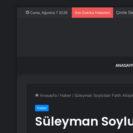
Çin’de De
Cuma, Ağustos 7 2026
Son Dakika Haberleri
ANASAY
Anasayfa
/
Haber
/
Süleyman Soylu’dan Fatih Altayl
Haber
Süleyman Soylu