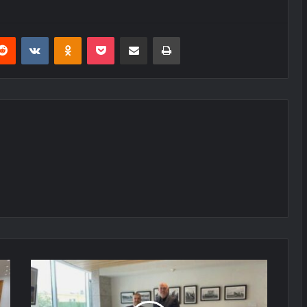
erest
Reddit
VKontakte
Odnoklassniki
Pocket
E-Posta ile paylaş
Yazdır