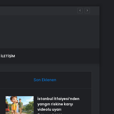
İLETIŞIM
Son Eklenen
İstanbul İtfaiyesi’nden
yangın riskine karşı
videolu uyarı