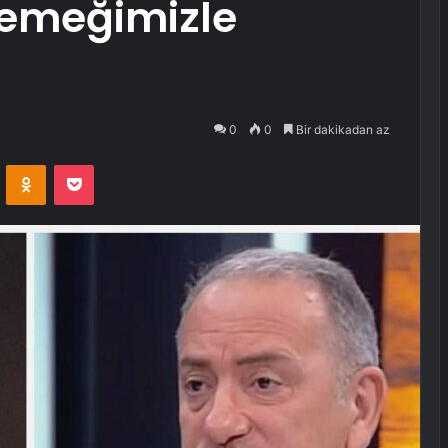
 emeğimizle
0
0
Bir dakikadan az
VKontakte
Odnoklassniki
Pocket