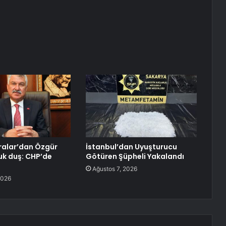
ralar’dan Özgür
İstanbul’dan Uyuşturucu
uk duş: CHP’de
Götüren Şüpheli Yakalandı
Ağustos 7, 2026
2026