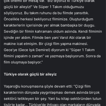
çok önemli bir mesaj var. “Biz diyoruz ki Türkiye olarak
güçlü bir aileyiz!” Ve Süper 1 Takım olduğumuzu
söylüyoruz. Bu takım ruhunu da bu filmde yansıttık.
Öncelikle herkesi bekliyoruz filmimize. Oluşturduğum
karakterlerin içerisinde yer almak bambaşka bir duygu.
Sevdiğin bir filmin kahramanı oldum aslında. Kendi filmimin
içinde yer aldım. Filmde ben yani Varol Abi olarak bir
makine icat etmişim. Bir çizgi film yapma makinesi.
Gece’ye (Gece Işık Demirel) diyorum ki “Süper 1 Takım
filmini yapalım o zaman” ve yazmaya başlıyorum. Sonra da
film oluşmaya başlıyor.”
Türkiye olarak güçlü bir aileyiz
Yaşaroğlu konuşmasına şöyle devam etti: “Çizgi film
karakterinin dünyada yaygınlaşması demek aslında birçok
sektörü tetikleyen bir şey. Yani bu kitap sektöründen tutun
tişörte kadar… Türkiye’de ihtiyacı olan markaların dünyada