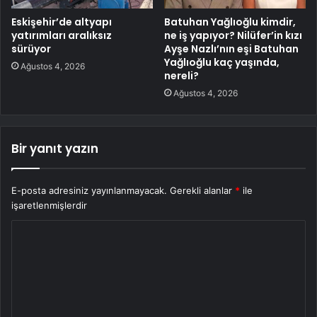
Eskişehir’de altyapı
Batuhan Yağlıoğlu kimdir,
yatırımları aralıksız
ne iş yapıyor? Nilüfer’in kızı
sürüyor
Ayşe Nazlı’nın eşi Batuhan
Yağlıoğlu kaç yaşında,
Ağustos 4, 2026
nereli?
Ağustos 4, 2026
Bir yanıt yazın
E-posta adresiniz yayınlanmayacak.
Gerekli alanlar
*
ile
işaretlenmişlerdir
Y
o
r
u
m