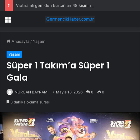
Vietnamlı gemiden kurtarılan 48 kişinin ülkesine dönüşü başladı
Menü
Anasayfa
/
Yaşam
Yaşam
Süper 1 Takım’a Süper 1
Gala
NURCAN BAYRAM
Mayıs 18, 2026
0
0
3 dakika okuma süresi