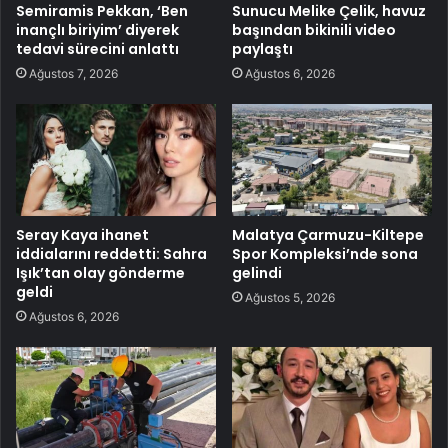
Semiramis Pekkan, ‘Ben
Sunucu Melike Çelik, havuz
inançlı biriyim’ diyerek
başından bikinili video
tedavi sürecini anlattı
paylaştı
Ağustos 7, 2026
Ağustos 6, 2026
Seray Kaya ihanet
Malatya Çarmuzu-Kiltepe
iddialarını reddetti: Sahra
Spor Kompleksi’nde sona
Işık’tan olay gönderme
gelindi
geldi
Ağustos 5, 2026
Ağustos 6, 2026