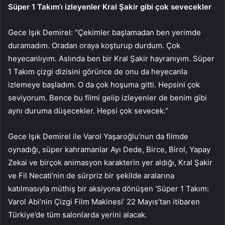
Süper 1 Takım’ı izleyenler Kral Şakir gibi çok sevecekler
Gece Işık Demirel: “Çekimler başlamadan ben yerimde
duramadım. Oradan oraya koşturup durdum. Çok
heyecanlıyım. Aslında ben bir Kral Şakir hayranıyım. Süper
1 Takım çizgi dizisini görünce de onu da heyecanla
izlemeye başladım. O da çok hoşuma gitti. Hepsini çok
seviyorum. Bence bu filmi gelip izleyenler de benim gibi
aynı duruma düşecekler. Hepsi çok sevecek.”
Gece Işık Demirel ile Varol Yaşaroğlu’nun da filmde
oynadığı, süper kahramanlar Ayı Dede, Birce, Birol, Yapay
Zekai ve birçok animasyon karakterin yer aldığı, Kral Şakir
ve Fil Necati’nin de sürpriz bir şekilde aralarına
katılmasıyla müthiş bir aksiyona dönüşen ‘Süper 1 Takım:
Varol Abi’nin Çizgi Film Makinesi’ 22 Mayıs’tan itibaren
Türkiye’de tüm salonlarda yerini alacak.