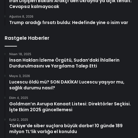
İran Dışişleri Bakanı Arakçi’den Ukrayna’ya açık tehdit:
Cevapsız kalmayacak
Ağustos 8, 2026
Trump aradığı fırsatı buldu: Hedefinde yine o isim var
Rastgele Haberler
Nisan 18, 2025
İnsan Hakları İzleme Örgütü, Sudan’daki İhlallerin
Durdurulmasını ve Yargılama Talep Etti
Mayıs 3, 2026
Lucescu öldü mü? SON DAKİKA! Lucescu yaşıyor mu,
sağlık durumu nasıl?
Ekim 4, 2025
Goldman’ın Avrupa Kanaat Listesi: Direktörler Seçkisi.
İşte Ekim 2025 güncellemesi
Eylül 2, 2025
Türkiye’de siber suçlara büyük darbe! 10 günde 189
milyon TL’lik varlığa el konuldu