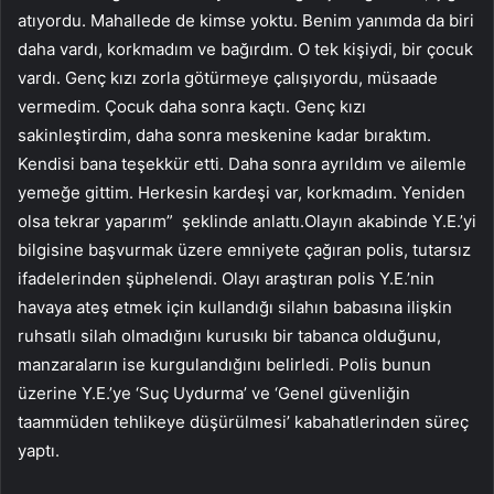
atıyordu. Mahallede de kimse yoktu. Benim yanımda da biri
daha vardı, korkmadım ve bağırdım. O tek kişiydi, bir çocuk
vardı. Genç kızı zorla götürmeye çalışıyordu, müsaade
vermedim. Çocuk daha sonra kaçtı. Genç kızı
sakinleştirdim, daha sonra meskenine kadar bıraktım.
Kendisi bana teşekkür etti. Daha sonra ayrıldım ve ailemle
yemeğe gittim. Herkesin kardeşi var, korkmadım. Yeniden
olsa tekrar yaparım” şeklinde anlattı.Olayın akabinde Y.E.’yi
bilgisine başvurmak üzere emniyete çağıran polis, tutarsız
ifadelerinden şüphelendi. Olayı araştıran polis Y.E.’nin
havaya ateş etmek için kullandığı silahın babasına ilişkin
ruhsatlı silah olmadığını kurusıkı bir tabanca olduğunu,
manzaraların ise kurgulandığını belirledi. Polis bunun
üzerine Y.E.’ye ‘Suç Uydurma’ ve ‘Genel güvenliğin
taammüden tehlikeye düşürülmesi’ kabahatlerinden süreç
yaptı.