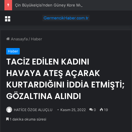
Çin Büyükelçisi’nden Güney Kore Medyasına Uyarı
Menü
Anasayfa
/
Haber
Haber
TACİZ EDİLEN KADINI
HAVAYA ATEŞ AÇARAK
KURTARDIĞINI İDDİA ETMİŞTİ;
GÖZALTINA ALINDI
HATİCE ÖZGE ALUÇLU
Kasım 25, 2022
0
19
1 dakika okuma süresi