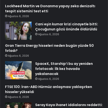
Lockheed Martin ve Donanma yapay zeka denizaltı
tespit sistemini test etti
Ağustos 6, 2026
Cani eşin kumar krizi cinayetle bitti:
Çocuğunun gözü önünde öldürüldü
Ağustos 6, 2026
Gran Tierra Energy hisseleri neden bugün yüzde 50
fırladı?
Ağustos 6, 2026
SpaceX, Starship’i bu ay yeniden
fırlatacak: İlk kez havada
yakalanacak
Ağustos 6, 2026
FTSE 100: İran-ABD Hürmüz anlaşması yaklaşırken
hisseler yükseldi
Ağustos 6, 2026
Seray Kaya ihanet iddialarını reddetti: