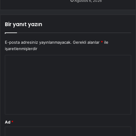
Ağustos 6, 2026
Bir yanıt yazın
E-posta adresiniz yayınlanmayacak.
Gerekli alanlar
*
ile
işaretlenmişlerdir
Y
o
r
u
m
*
Ad
*