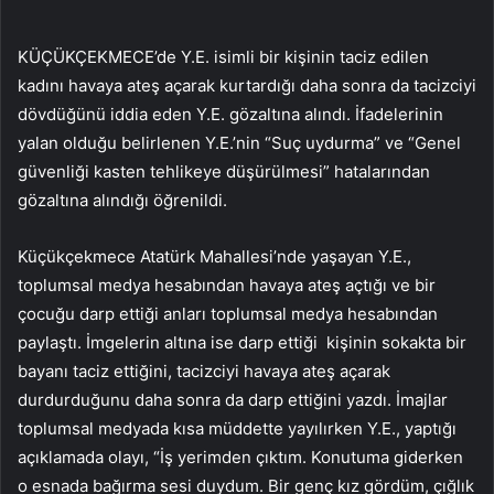
KÜÇÜKÇEKMECE’de Y.E. isimli bir kişinin taciz edilen
kadını havaya ateş açarak kurtardığı daha sonra da tacizciyi
dövdüğünü iddia eden Y.E. gözaltına alındı. İfadelerinin
yalan olduğu belirlenen Y.E.’nin “Suç uydurma” ve “Genel
güvenliği kasten tehlikeye düşürülmesi” hatalarından
gözaltına alındığı öğrenildi.
Küçükçekmece Atatürk Mahallesi’nde yaşayan Y.E.,
toplumsal medya hesabından havaya ateş açtığı ve bir
çocuğu darp ettiği anları toplumsal medya hesabından
paylaştı. İmgelerin altına ise darp ettiği kişinin sokakta bir
bayanı taciz ettiğini, tacizciyi havaya ateş açarak
durdurduğunu daha sonra da darp ettiğini yazdı. İmajlar
toplumsal medyada kısa müddette yayılırken Y.E., yaptığı
açıklamada olayı, “İş yerimden çıktım. Konutuma giderken
o esnada bağırma sesi duydum. Bir genç kız gördüm, çığlık