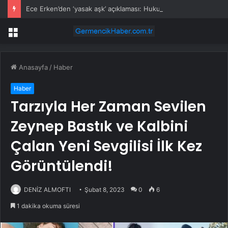
Ece Erken’den ‘yasak aşk’ açıklaması: Hukuki yollara başvuruyor
Menü
Anasayfa
/
Haber
Haber
Tarzıyla Her Zaman Sevilen
Zeynep Bastık ve Kalbini
Çalan Yeni Sevgilisi İlk Kez
Görüntülendi!
DENİZ ALMOFTI
Şubat 8, 2023
0
6
1 dakika okuma süresi