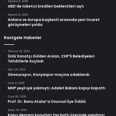
Ağustos 8, 2026
ABD’de tüketici kredileri beklentileri aştı
Ağustos 8, 2026
Ankara ve Avrupa başkenti arasında yeni ticaret
görüşmeleri yolda
Rastgele Haberler
Temmuz 26, 2025
Ünlü Sanatçı Gülden Arslan, CHP’li Belediyeleri
Tehditlerle Suçladı
Mart 29, 2023
Giresunspor, Konyaspor maçına odaklandı
Ocak 9, 2026
MHP yeşil ışık yakmıştı; Adalet Bakanı kapıyı kapattı
Ocak 26, 2026
Prof. Dr. Banu Atalar’a Onursal Üye Ödülü
Şubat 18, 2026
Kalıcı deprem konutları fay hattı üzerinde yapılmış!