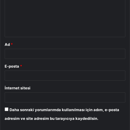
r
u
m
*
Ad
*
E-posta
*
İnternet sitesi
Daha sonraki yorumlarımda kullanılması için adım, e-posta
adresim ve site adresim bu tarayıcıya kaydedilsin.