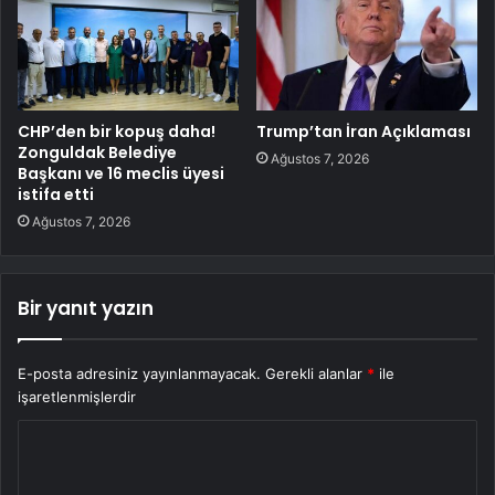
CHP’den bir kopuş daha!
Trump’tan İran Açıklaması
Zonguldak Belediye
Ağustos 7, 2026
Başkanı ve 16 meclis üyesi
istifa etti
Ağustos 7, 2026
Bir yanıt yazın
E-posta adresiniz yayınlanmayacak.
Gerekli alanlar
*
ile
işaretlenmişlerdir
Y
o