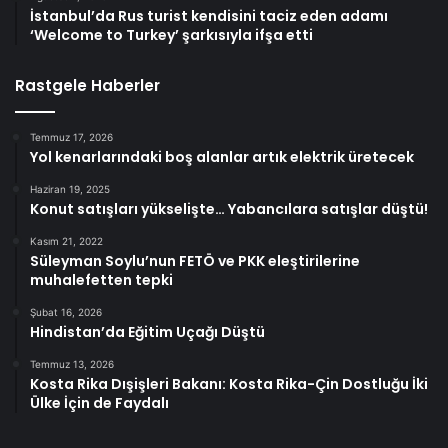
İstanbul’da Rus turist kendisini taciz eden adamı
‘Welcome to Turkey’ şarkısıyla ifşa etti
Rastgele Haberler
Temmuz 17, 2026
Yol kenarlarındaki boş alanlar artık elektrik üretecek
Haziran 19, 2025
Konut satışları yükselişte… Yabancılara satışlar düştü!
Kasım 21, 2022
Süleyman Soylu’nun FETÖ ve PKK eleştirilerine
muhalefetten tepki
Şubat 16, 2026
Hindistan’da Eğitim Uçağı Düştü
Temmuz 13, 2026
Kosta Rika Dışişleri Bakanı: Kosta Rika-Çin Dostluğu İki
Ülke İçin de Faydalı