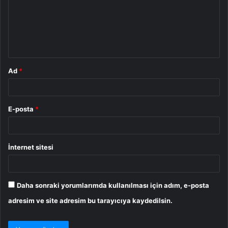
u
m
*
Ad
*
E-posta
*
İnternet sitesi
Daha sonraki yorumlarımda kullanılması için adım, e-posta
adresim ve site adresim bu tarayıcıya kaydedilsin.