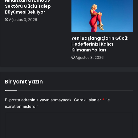
Hindistan Otomotiv
Sektörü Güçlü Talep
Büyümesi Bekliyor
Ağustos 3, 2026
Yeni Başlangıçların Gücü:
Hedeflerinizi Kalıcı
Kılmanın Yolları
Ağustos 3, 2026
Bir yanıt yazın
E-posta adresiniz yayınlanmayacak.
Gerekli alanlar
*
ile
işaretlenmişlerdir
Y
o
r