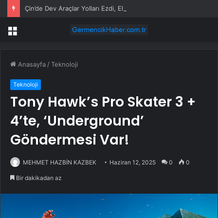
Çin’de Dev Araçlar Yolları Ezdi, Elektrikli Araç Vergi Gelirini Kuruttu
Menü
Anasayfa
/
Teknoloji
Teknoloji
Tony Hawk’s Pro Skater 3 +
4’te, ‘Underground’
Göndermesi Var!
MEHMET HAZBİN KAZBEK
Haziran 12, 2025
0
0
Bir dakikadan az