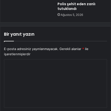
Polis şehit eden zanlı
tutuklandı
Ağustos 5, 2026
Bir yanıt yazın
E-posta adresiniz yayınlanmayacak.
Gerekli alanlar
*
ile
işaretlenmişlerdir
Y
o
r
u
m
*