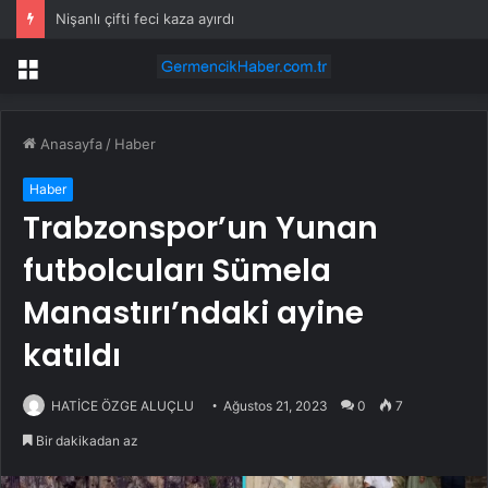
Nişanlı çifti feci kaza ayırdı
Menü
Anasayfa
/
Haber
Haber
Trabzonspor’un Yunan
futbolcuları Sümela
Manastırı’ndaki ayine
katıldı
HATİCE ÖZGE ALUÇLU
Ağustos 21, 2023
0
7
Bir dakikadan az