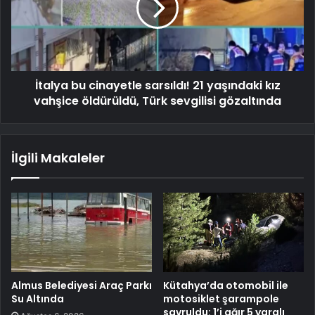
İtalya bu cinayetle sarsıldı! 21 yaşındaki kız
vahşice öldürüldü, Türk sevgilisi gözaltında
İlgili Makaleler
Almus Belediyesi Araç Parkı
Kütahya’da otomobil ile
Su Altında
motosiklet şarampole
savruldu: 1’i ağır 5 yaralı