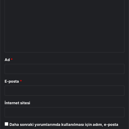
Y
o
r
u
m
*
Ad
*
E-posta
*
İnternet sitesi
Daha sonraki yorumlarımda kullanılması için adım, e-posta