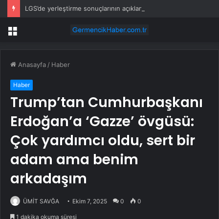
LGS’de yerleştirme sonuçlarının açıklanacağı tarih belli oldu
Menü
Anasayfa
/
Haber
Haber
Trump’tan Cumhurbaşkanı
Erdoğan’a ‘Gazze’ övgüsü:
Çok yardımcı oldu, sert bir
adam ama benim
arkadaşım
ÜMİT SAVĞA
Ekim 7, 2025
0
0
1 dakika okuma süresi