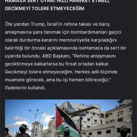
HAMAS’A SERT UYARI: HIZLI HAREKET ETMELİ,
GECİKMEYİ TOLERE ETMEYECEĞİM
Öte yandan Trump, İsrail’in rehine takası ve barış
anlaşmasına şans tanımak için bombardımanları geçici
olarak durdurma kararını memnuniyetle karşıladığını
belirttiği bir önceki açıklamasında iseHamas’a da sert bir
uyarıda bulundu. ABD Başkanı, “Rehine anlaşmasını
geciktirmeye kalkarlarsa bu fırsat ortadan kalkar.
Gecikmeyi tolere etmeyeceğim. Herkes adil biçimde
muamele görecek, ama bu işi hemen bitireceğiz.”
ifadelerini kullandı.