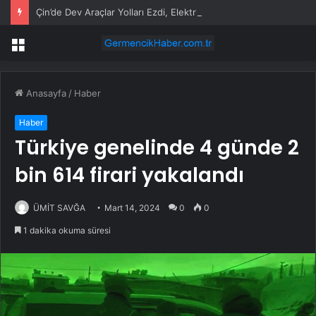
Çin’de Dev Araçlar Yolları Ezdi, Elektrikli Araç Vergi Gelirini Kuruttu
Menü
Anasayfa
/
Haber
Haber
Türkiye genelinde 4 günde 2
bin 614 firari yakalandı
ÜMİT SAVĞA
Mart 14, 2024
0
0
1 dakika okuma süresi