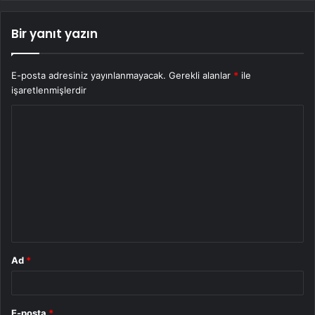
Bir yanıt yazın
E-posta adresiniz yayınlanmayacak.
Gerekli alanlar
*
ile
işaretlenmişlerdir
Y
o
r
u
m
*
Ad
*
E-posta
*