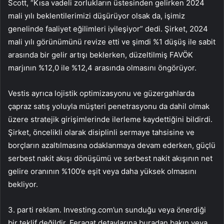
Scott, “Kısa vadeli zorlukların üstesinden gelirken 2024
mali yılı beklentilerimizi düşürüyor olsak da, işimiz
genelinde faaliyet eğilimleri iyileşiyor” dedi. Şirket, 2024
mali yılı görünümünü revize etti ve şimdi %1 düşüş ile sabit
arasında bir gelir artışı beklerken, düzeltilmiş FAVÖK
marjının %12,0 ile %12,4 arasında olmasını öngörüyor.
Vestis ayrıca lojistik optimizasyonu ve güzergahlarda
çapraz satış yoluyla müşteri penetrasyonu da dahil olmak
üzere stratejik girişimlerinde ilerleme kaydettiğini bildirdi.
Şirket, öncelikli olarak disiplinli sermaye tahsisine ve
borçların azaltılmasına odaklanmaya devam ederken, güçlü
serbest nakit akışı dönüşümü ve serbest nakit akışının net
gelire oranının %100’e eşit veya daha yüksek olmasını
bekliyor.
3. parti reklam. Investing.com’un sunduğu veya önerdiği
bir teklif değildir. Feragat detaylarına
buradan
bakın veya