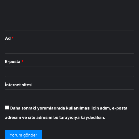
u
m
*
Ad
*
E-posta
*
İnternet sitesi
Daha sonraki yorumlarımda kullanılması için adım, e-posta
adresim ve site adresim bu tarayıcıya kaydedilsin.