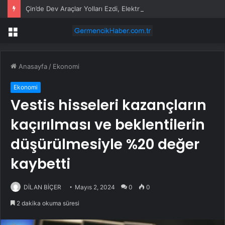
Çin’de Dev Araçlar Yolları Ezdi, Elektrikli Araç Vergi Gelirini Kuruttu
Menü
Anasayfa
/
Ekonomi
Ekonomi
Vestis hisseleri kazançların
kaçırılması ve beklentilerin
düşürülmesiyle %20 değer
kaybetti
DİLAN BİÇER
Mayıs 2, 2024
0
0
2 dakika okuma süresi