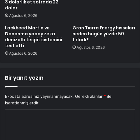
3 dolarlık et sofrada 22
dolar
Ağustos 6, 2026
Lockheed Martin ve
Gran Tierra Energy hisseleri
Donanma yapay zeka
neden bugün yüzde 50
denizaltı tespit sistemini
fırladı?
test etti
Ağustos 6, 2026
Ağustos 6, 2026
Bir yanıt yazın
E-posta adresiniz yayınlanmayacak.
Gerekli alanlar
*
ile
işaretlenmişlerdir
Y
o
r