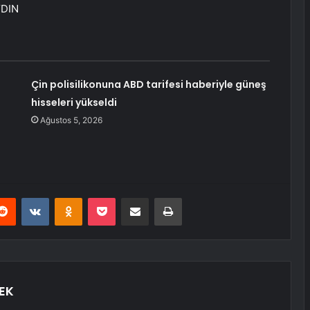
AYDIN
Çin polisilikonuna ABD tarifesi haberiyle güneş
hisseleri yükseldi
Ağustos 5, 2026
erest
Reddit
VKontakte
Odnoklassniki
Pocket
E-Posta ile paylaş
Yazdır
EK