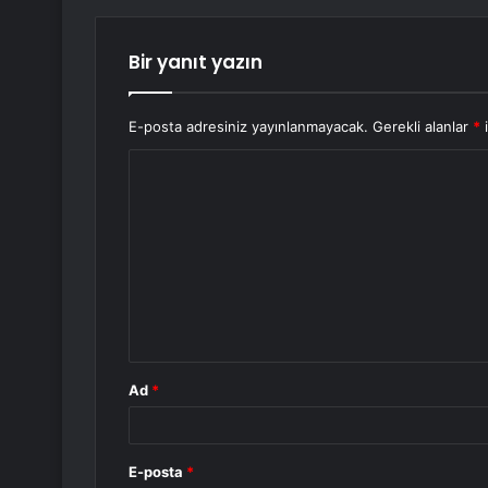
Bir yanıt yazın
E-posta adresiniz yayınlanmayacak.
Gerekli alanlar
*
i
Y
o
r
u
m
*
Ad
*
E-posta
*