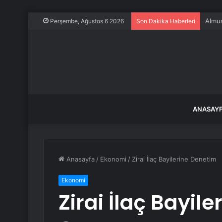
Almus
Perşembe, Ağustos 6 2026
Son Dakika Haberleri
ANASAY
Anasayfa
/
Ekonomi
/
Zirai İlaç Bayilerine Denetim
Ekonomi
Zirai İlaç Bayil