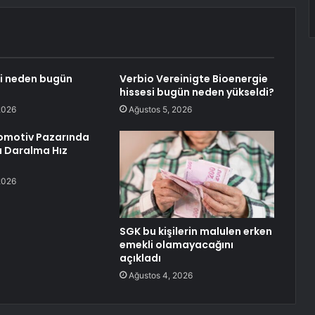
si neden bugün
Verbio Vereinigte Bioenergie
hissesi bugün neden yükseldi?
2026
Ağustos 5, 2026
omotiv Pazarında
Daralma Hız
2026
SGK bu kişilerin malulen erken
emekli olamayacağını
açıkladı
Ağustos 4, 2026