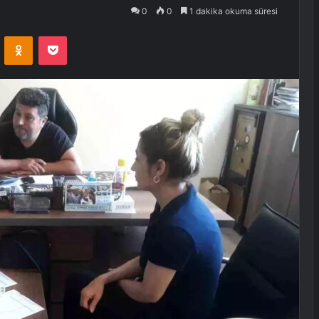
0
0
1 dakika okuma süresi
VKontakte
Odnoklassniki
Pocket