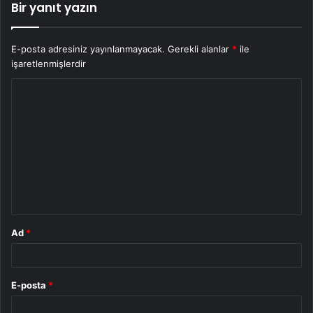
Bir yanıt yazın
E-posta adresiniz yayınlanmayacak.
Gerekli alanlar
*
ile
işaretlenmişlerdir
Y
o
r
u
m
*
Ad
*
E-posta
*