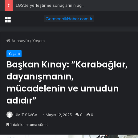
LGS’de yerleştirme sonuçlarının açıklanacağı tarih belli oldu
Menü
Anasayfa
/
Yaşam
Yaşam
Başkan Kınay: “Karabağlar,
dayanışmanın,
mücadelenin ve umudun
adıdır”
ÜMİT SAVĞA
Mayıs 12, 2025
0
0
1 dakika okuma süresi