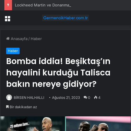
Lockheed Martin ve Donanma yapay zeka denizaltı tespit sistemini test etti
Menü
Anasayfa
/
Haber
Haber
Bomba iddia! Beşiktaş’ın
hayalini kurduğu Talisca
bakın nereye gidiyor?
BİRSEN HALHALLI
Ağustos 21, 2023
0
4
Bir dakikadan az