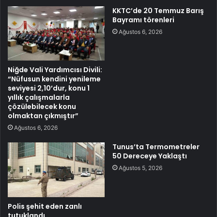
KKTC’de 20 Temmuz Barış
Bayramı törenleri
Ağustos 6, 2026
Niğde Vali Yardımcısı Divili:
“Nüfusun kendini yenileme
seviyesi 2,10’dur, konu 1
yıllık çalışmalarla
çözülebilecek konu
olmaktan çıkmıştır”
Ağustos 6, 2026
Tunus’ta Termometreler
50 Dereceye Yaklaştı
Ağustos 5, 2026
Polis şehit eden zanlı
tutuklandı