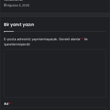
Ağustos 5, 2026
Bir yanıt yazın
E-posta adresiniz yayınlanmayacak.
Gerekli alanlar
*
ile
işaretlenmişlerdir
Y
o
r
u
m
*
Ad
*