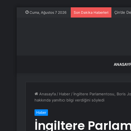
Çin’de De
Cuma, Ağustos 7 2026
Son Dakika Haberleri
ANASAY
Anasayfa
/
Haber
/
İngiltere Parlamentosu, Boris Joh
hakkında yanıltıcı bilgi verdiğini söyledi
Haber
İngiltere Parla