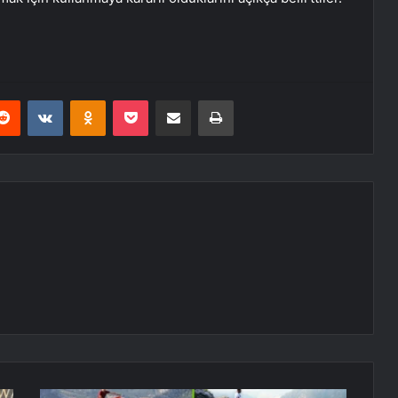
erest
Reddit
VKontakte
Odnoklassniki
Pocket
E-Posta ile paylaş
Yazdır