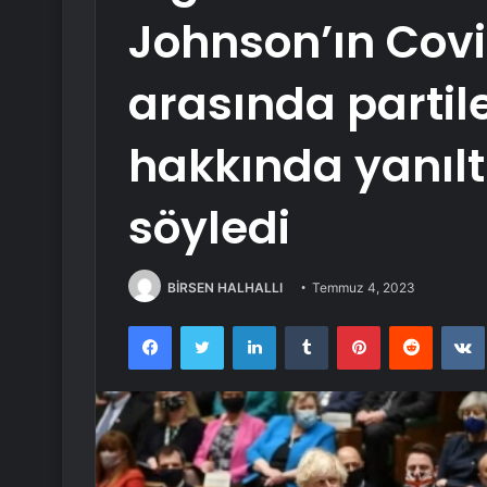
Johnson’ın Covi
arasında partile
hakkında yanıltı
söyledi
BİRSEN HALHALLI
Temmuz 4, 2023
Facebook
Twitter
LinkedIn
Tumblr
Pinterest
Reddit