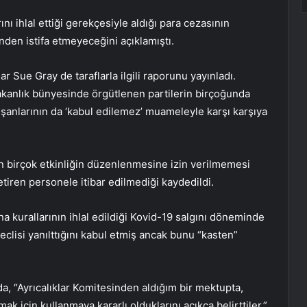
 ihlal ettiği gerekçesiyle aldığı para cezasının
nden istifa etmeyeceğini açıklamıştı.
 Sue Gray de taraflarla ilgili raporunu yayınladı.
akanlık bünyesinde örgütlenen partilerin birçoğunda
alışanlarının da ‘kabul edilemez’ muameleyle karşı karşıya
birçok etkinliğin düzenlenmesine izin verilmemesi
getiren personele itibar edilmediği kaydedildi.
na kurallarının ihlal edildiği Kovid-19 salgını döneminde
clisi yanılttığını kabul etmiş ancak bunu “kasten”
, “Ayrıcalıklar Komitesinden aldığım bir mektupta,
 için kullanmaya kararlı olduklarını açıkça belirttiler.”