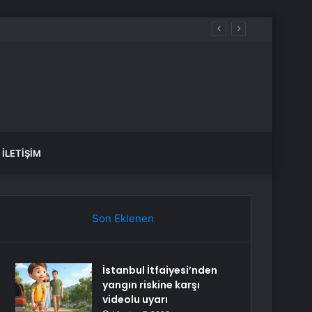
İLETIŞIM
Son Eklenen
İstanbul İtfaiyesi’nden
yangın riskine karşı
videolu uyarı