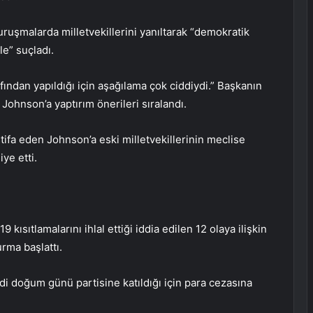
uruşmalarda milletvekillerini yanıltarak “demokratik
e” suçladı.
ından yapıldığı için aşağılama çok ciddiydi.” Başkanın
Johnson’a yaptırım önerileri sıralandı.
stifa eden Johnson’a eski milletvekillerinin meclise
ye etti.
9 kısıtlamalarını ihlal ettiği iddia edilen 12 olaya ilişkin
rma başlattı.
i doğum günü partisine katıldığı için para cezasına