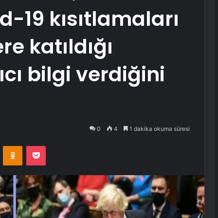
d-19 kısıtlamaları
re katıldığı
cı bilgi verdiğini
0
4
1 dakika okuma süresi
VKontakte
Odnoklassniki
Pocket