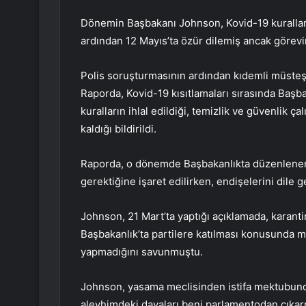
Dönemin Başbakanı Johnson, Kovid-19 kurallarını
ardından 12 Mayıs’ta özür dilemiş ancak görevi
Polis soruşturmasının ardından kıdemli müsteşar
Raporda, Kovid-19 kısıtlamaları sırasında Başb
kuralların ihlal edildiği, temizlik ve güvenlik ç
kaldığı bildirildi.
Raporda, o dönemde Başbakanlıkta düzenlenen 
gerektiğine işaret edilirken, endişelerini dile 
Johnson, 21 Mart’ta yaptığı açıklamada, karanti
Başbakanlık’ta partilere katılması konusunda me
yapmadığını savunmuştu.
Johnson, yasama meclisinden istifa mektubunda
aleyhimdeki davaları beni parlamentodan çıkarmak