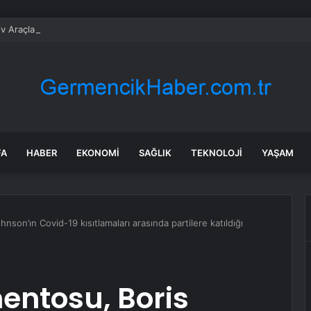
v Araçlar Yolları Ezdi, Elektrikli Araç Vergi Gelirini Kuruttu
FA
HABER
EKONOMI
SAĞLIK
TEKNOLOJI
YAŞAM
nson’ın Covid-19 kısıtlamaları arasında partilere katıldığı
mentosu, Boris