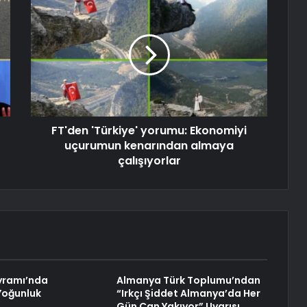
FT'den 'Türkiye' yorumu: Ekonomiyi
uçurumun kenarından almaya
çalışıyorlar
yramı’nda
Almanya Türk Toplumu’ndan
Yoğunluk
“Irkçı Şiddet Almanya’da Her
Gün Can Yakıyor” Uyarısı