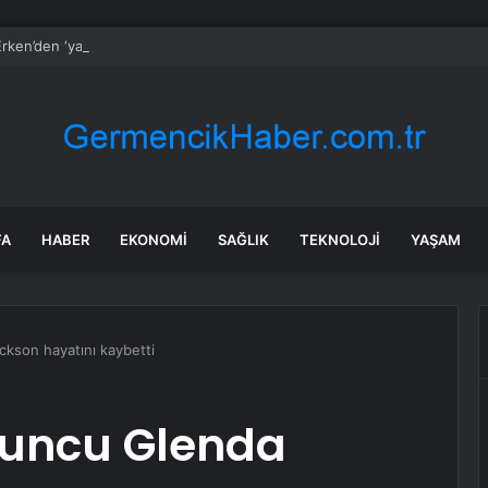
rken’den ‘yasak aşk’ açıklaması: Hukuki yollara başvuruyor
FA
HABER
EKONOMI
SAĞLIK
TEKNOLOJI
YAŞAM
kson hayatını kaybetti
yuncu Glenda