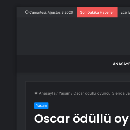
Ece E
Cumartesi, Ağustos 8 2026
Son Dakika Haberleri
ANASAY
Anasayfa
/
Yaşam
/
Oscar ödüllü oyuncu Glenda Jac
Yaşam
Oscar ödüllü o