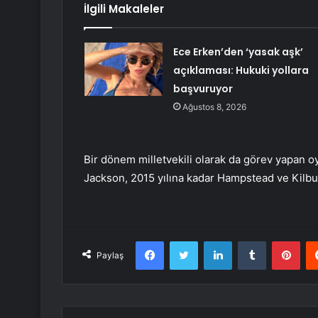
İlgili Makaleler
Ece Erken’den ‘yasak aşk’
açıklaması: Hukuki yollara
başvuruyor
Ağustos 8, 2026
Bir dönem milletvekili olarak da görev yapan oy
Jackson, 2015 yılına kadar Hampstead ve Kilbur
Facebook
Twitter
LinkedIn
Tumblr
Pint
Paylaş