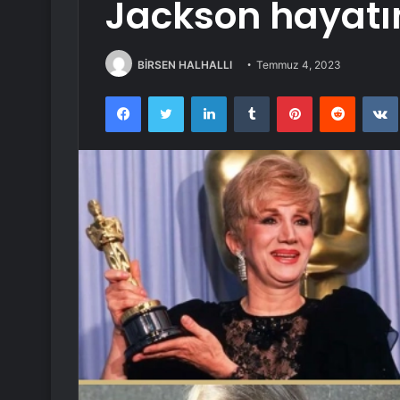
Jackson hayatın
BİRSEN HALHALLI
Temmuz 4, 2023
Facebook
Twitter
LinkedIn
Tumblr
Pinterest
Reddit