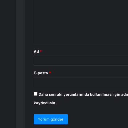
o
r
u
m
*
Ad
*
E-posta
*
Daha sonraki yorumlarımda kullanılması için adı
kaydedilsin.