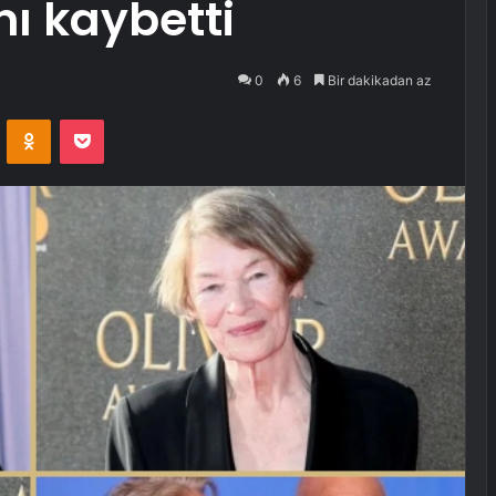
ı kaybetti
0
6
Bir dakikadan az
VKontakte
Odnoklassniki
Pocket