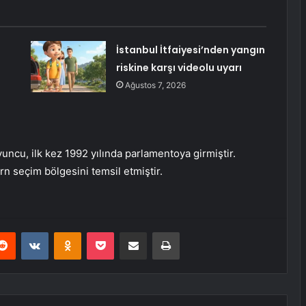
İstanbul İtfaiyesi’nden yangın
riskine karşı videolu uyarı
Ağustos 7, 2026
uncu, ilk kez 1992 yılında parlamentoya girmiştir.
n seçim bölgesini temsil etmiştir.
erest
Reddit
VKontakte
Odnoklassniki
Pocket
E-Posta ile paylaş
Yazdır