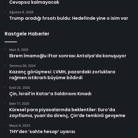
Cevapsız kalmayacak
Ağustos 8, 2026
Trump aradığı fırsatı buldu: Hedefinde yine o isim var
Rastgele Haberler
Mart 9, 2025
Ekrem İmamoğlu iftar sonrası Antalya’da konuşuyor
Temmuz 26, 2024
Kazanç görüşmesi: LVMH, pazardaki zorluklara
rağmen istikrarlı büyüme bildirdi
Eylül 22, 2025
Çin, İsrail’in Katar’a Saldırısını Kınadı
Ekim 17, 2025
Küresel para piyasalarında beklentiler: Euro’da
zayıflama, yuan’da direnç, Çin’de temkinli gevşeme
Mayıs 9, 2023
THY’den ‘sahte hesap’ uyarısı