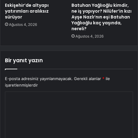
Eskişehir’de altyapı
Batuhan Yağlıoğlu kimdir,
yatırımları aralıksız
ne iş yapıyor? Nilüfer’in kızı
sürüyor
Ayşe Nazlı’nın eşi Batuhan
Yağlıoğlu kaç yaşında,
Ağustos 4, 2026
nereli?
Ağustos 4, 2026
Bir yanıt yazın
E-posta adresiniz yayınlanmayacak.
Gerekli alanlar
*
ile
işaretlenmişlerdir
Y
o
r
u
m