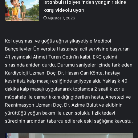
İstanbul İtfaiyesi’nden yangın riskine
karşı videolu uyarı
Ağustos 7, 2026
Kol uyuşması ve göğüs ağrısı şikayetiyle Medipol
Bahçelievler Üniversite Hastanesi acil servisine başvuran
41 yaşındaki Ahmet Turan Çetin’in kalbi, EKG çekimi
sırasında aniden durdu. Durumu saniyeler içinde fark eden
Kardiyoloji Uzmanı Doç. Dr. Hasan Can Könte, hastayı
kesintisiz kalp masajı eşliğinde anjiyoya aldı. Yaklaşık 40
dakika kalp masajı uygulanarak toplamda 2 saatlik zorlu
müdahale ile damar tıkanıklığı giderilen hasta, Anestezi ve
Reanimasyon Uzmanı Doç. Dr. Azime Bulut ve ekibinin
yürüttüğü yoğun bakım ile uzun soluklu fizik tedavi
sürecinin ardından taburcu edilerek eski sağlığına kavuştu.