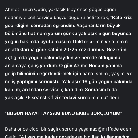
Ahmet Turan Çetin, yaklaşık 6 ay önce göğüs ağrısı
nedeniyle acil servise başvurduğunu belirterek,
“Kalp krizi
geçirdiğimi sonradan öğrendim. Yaşananların büyük
bölümünü hatırlamıyorum çünkü yaklaşık 5 gün boyunca
yoğun bakımda uyutulmuşum. Doktorlarımın ve ailemin
anlattıklarına göre kalbim 20-25 kez durmuş. Gözlerimi
açtığımda yoğun bakımdaydım ve nerede olduğumu
anlamaya çalışıyordum. O gün Azime Hocam yanıma
gelip bilincimi değerlendirmek için bana ismimi, yaşımı ve
ne iş yaptığımı sormuştu. Yaklaşık 16 gün yoğun bakımda
kaldım, ardından servise çıkarıldım. Sonrasında da
yaklaşık 75 seanslık fizik tedavi sürecim oldu”
dedi.
“BUGÜN HAYATTAYSAM BUNU EKİBE BORÇLUYUM”
Daha önce ciddi bir sağlık sorunu yaşamadığını ifade eden
Çetin, “
41 yaşıma kadar neredeyse hiç ilaç kullanmadım,