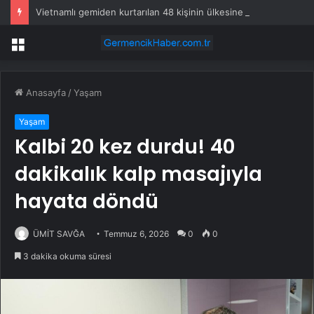
Vietnamlı gemiden kurtarılan 48 kişinin ülkesine dönüşü başladı
Menü
Anasayfa
/
Yaşam
Yaşam
Kalbi 20 kez durdu! 40
dakikalık kalp masajıyla
hayata döndü
ÜMİT SAVĞA
Temmuz 6, 2026
0
0
3 dakika okuma süresi