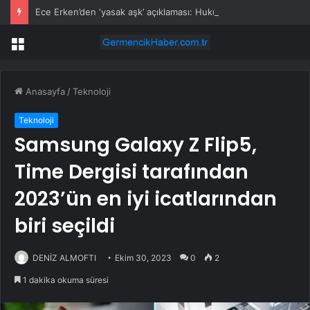
Ece Erken’den ‘yasak aşk’ açıklaması: Hukuki yollara başvuruyor
Menü
Anasayfa
/
Teknoloji
Teknoloji
Samsung Galaxy Z Flip5,
Time Dergisi tarafından
2023’ün en iyi icatlarından
biri seçildi
DENİZ ALMOFTI
Ekim 30, 2023
0
2
1 dakika okuma süresi