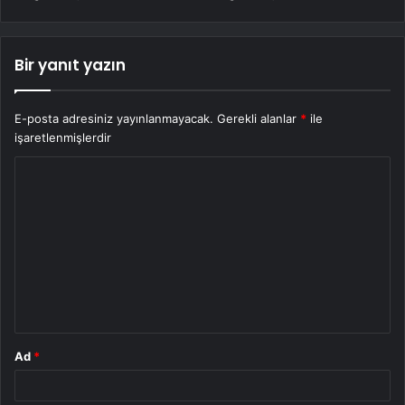
Bir yanıt yazın
E-posta adresiniz yayınlanmayacak.
Gerekli alanlar
*
ile
işaretlenmişlerdir
Y
o
r
u
m
*
Ad
*