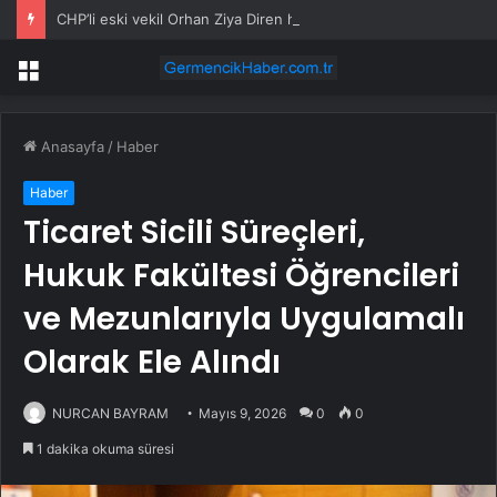
CHP’li eski vekil Orhan Ziya Diren hayatını kaybetti
Menü
Anasayfa
/
Haber
Haber
Ticaret Sicili Süreçleri,
Hukuk Fakültesi Öğrencileri
ve Mezunlarıyla Uygulamalı
Olarak Ele Alındı
NURCAN BAYRAM
Mayıs 9, 2026
0
0
1 dakika okuma süresi