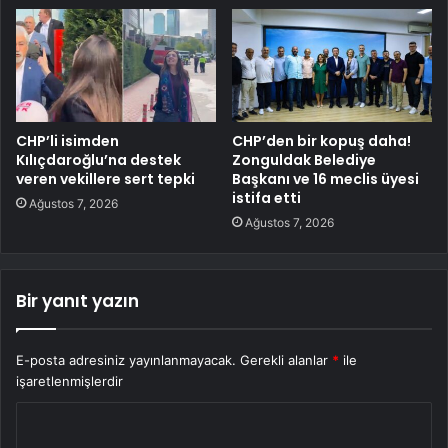
CHP’li isimden
CHP’den bir kopuş daha!
Kılıçdaroğlu’na destek
Zonguldak Belediye
veren vekillere sert tepki
Başkanı ve 16 meclis üyesi
istifa etti
Ağustos 7, 2026
Ağustos 7, 2026
Bir yanıt yazın
E-posta adresiniz yayınlanmayacak.
Gerekli alanlar
*
ile
işaretlenmişlerdir
Y
o