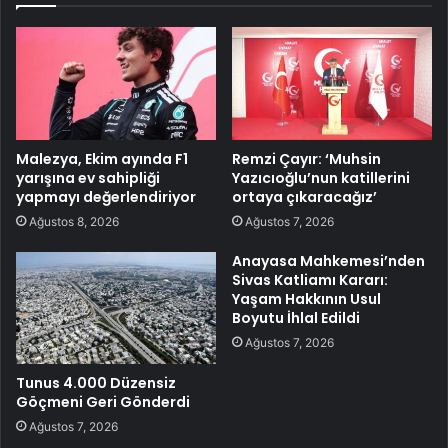
Malezya, Ekim ayında F1
Remzi Çayır: ‘Muhsin
yarışına ev sahipliği
Yazıcıoğlu’nun katillerini
yapmayı değerlendiriyor
ortaya çıkaracağız’
Ağustos 8, 2026
Ağustos 7, 2026
Anayasa Mahkemesi’nden
Sivas Katliamı Kararı:
Yaşam Hakkının Usul
Boyutu İhlal Edildi
Ağustos 7, 2026
Tunus 4.000 Düzensiz
Göçmeni Geri Gönderdi
Ağustos 7, 2026