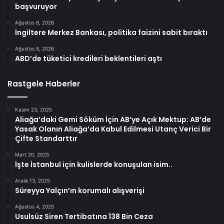
başvuruyor
Ağustos 8, 2026
İngiltere Merkez Bankası, politika faizini sabit bıraktı
Ağustos 8, 2026
ABD’de tüketici kredileri beklentileri aştı
Rastgele Haberler
Kasım 23, 2025
Aliağa’daki Gemi Söküm İçin AB’ye Açık Mektup: AB’de
Yasak Olanın Aliağa’da Kabul Edilmesi Utanç Verici Bir
Çifte Standarttır
Mart 20, 2025
İşte İstanbul için kulislerde konuşulan isim..
Aralık 13, 2025
Süreyya Yalçın’ın korumalı alışverişi
Ağustos 4, 2025
Usulsüz Siren Tertibatına 138 Bin Ceza