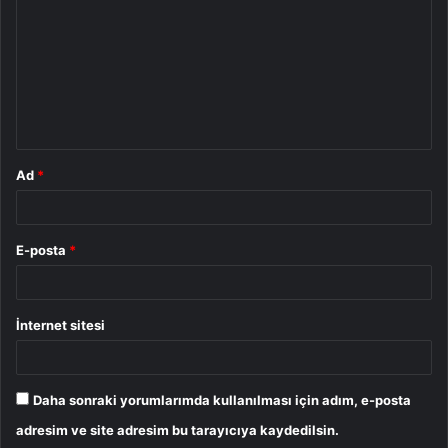
r
u
m
*
Ad
*
E-posta
*
İnternet sitesi
Daha sonraki yorumlarımda kullanılması için adım, e-posta
adresim ve site adresim bu tarayıcıya kaydedilsin.