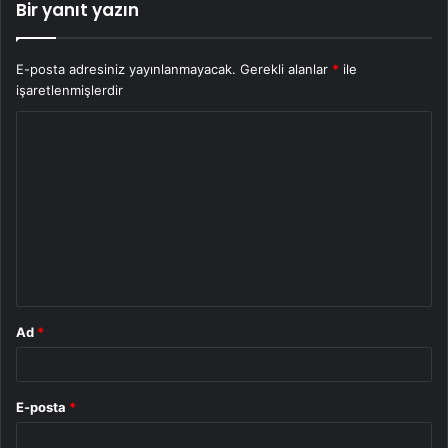
Bir yanıt yazın
E-posta adresiniz yayınlanmayacak.
Gerekli alanlar
*
ile
işaretlenmişlerdir
Y
o
r
u
m
*
Ad
*
E-posta
*