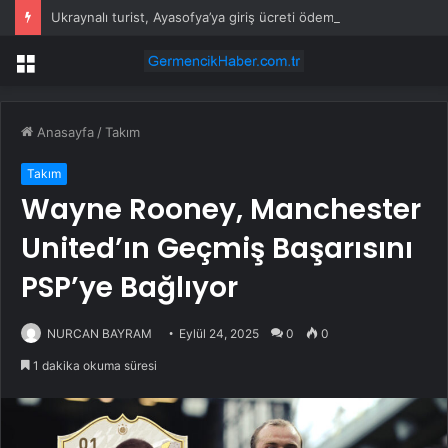
Ukraynalı turist, Ayasofya’ya giriş ücreti ödememek için namaz kılıyormuş gibi yaptı
Menü
Anasayfa
/
Takım
Takım
Wayne Rooney, Manchester
United’ın Geçmiş Başarısını
PSP’ye Bağlıyor
NURCAN BAYRAM
Eylül 24, 2025
0
0
1 dakika okuma süresi